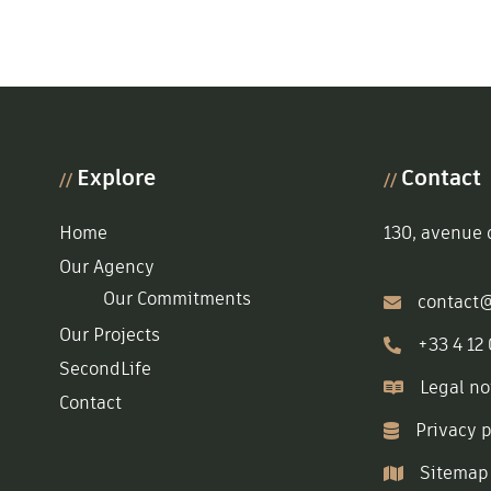
Explore
Contact
//
//
Home
130, avenue d
Our Agency
Our Commitments
contact@
Our Projects
+33 4 12
SecondLife
Legal no
Contact
Privacy p
Sitemap