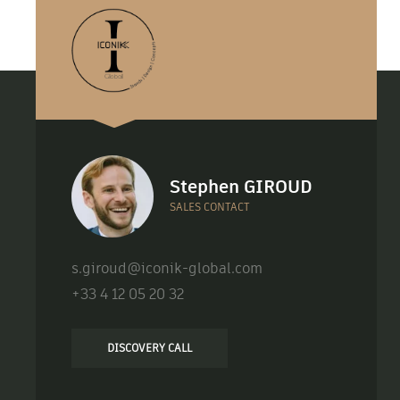
Stephen GIROUD
SALES CONTACT
s.giroud@iconik-global.com
+33 4 12 05 20 32
DISCOVERY CALL