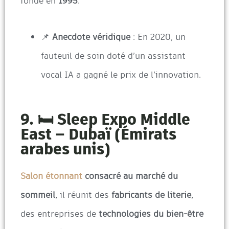
fondé en
1995
.
📌
Anecdote véridique
: En 2020, un
fauteuil de soin doté d’un assistant
vocal IA a gagné le prix de l’innovation.
9. 🛏️ Sleep Expo Middle
East – Dubaï (Émirats
arabes unis)
Salon étonnant
consacré au marché du
sommeil
, il réunit des
fabricants de literie
,
des entreprises de
technologies du bien-être