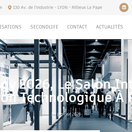
m
130 Av. de l'industrie - LYON - Rillieux La Pape
ISATIONS
SECONDLIFE
CONTACT
ACTUALITÉS
gy 2026, Le Salon In
ion Technologique À 
20 janvier 2026