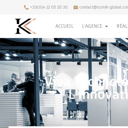
+33(0)4 12 05 20 30
contact@iconik-global.co
ACCUEIL
L’AGENCE
RÉAL
Viva Technolo
L’innovat