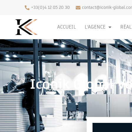
+33(0)4 12 05 20 30
contact@iconik-global.co
ACCUEIL
L’AGENCE
RÉAL
Iconik Global 